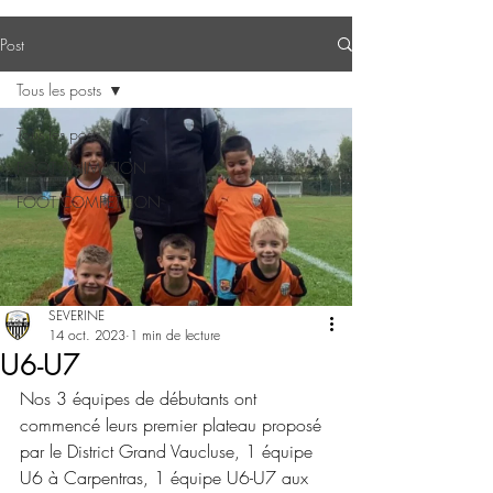
Post
Tous les posts
Tous les posts
FOOT ANIMATION
FOOT COMPETITION
SEVERINE
14 oct. 2023
1 min de lecture
U6-U7
Nos 3 équipes de débutants ont 
commencé leurs premier plateau proposé 
par le District Grand Vaucluse, 1 équipe 
U6 à Carpentras, 1 équipe U6-U7 aux 