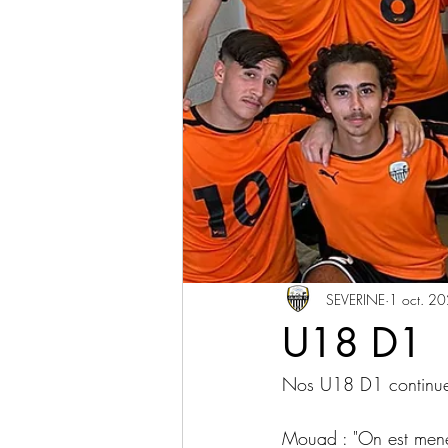
SEVERINE
1 oct. 2
U18 D1
Nos U18 D1 continue  
Mouad : "On est mené