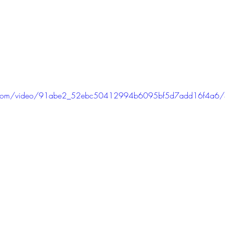
atic.com/video/91abe2_52ebc50412994b6095bf5d7add16f4a6