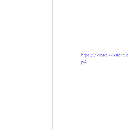
https://video.wixst
p4