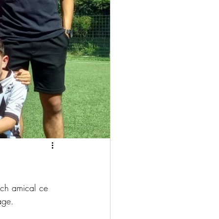
ch amical ce 
age.