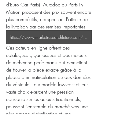
d'Euro Car Parts), Autodoc ou Parts in 
Motion proposent des prix souvent encore 
plus compétitifs, compensant l'attente de 
la livraison par des remises importantes.
https://www.marketresearchfuture.com/reports/uk-auto-parts-market-47090
Ces acteurs en ligne offrent des 
catalogues gigantesques et des moteurs 
de recherche performants qui permettent 
de trouver la pièce exacte grâce à la 
plaque d'immatriculation ou aux données 
du véhicule. Leur modèle low-cost et leur 
vaste choix exercent une pression 
constante sur les acteurs traditionnels, 
poussant l'ensemble du marché vers une 
plus grande digitalisation et une 
optimisation des coûts.
FAQ